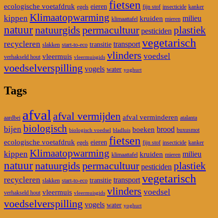
fietsen
ecologische voetafdruk
eieren
egels
fijn stof
insecticide
kanker
Klimaatopwarming
kippen
milieu
kruiden
klimaattafel
mieren
natuur
natuurgids
permacultuur
plastiek
pesticiden
vegetarisch
recycleren
transport
transitie
slakken
start-to-eco
vlinders
voedsel
vleermuis
verhakseld hout
vleermuisgids
voedselverspilling
vogels
water
yoghurt
Tags
afval
afval vermijden
afval verminderen
aardbei
atalanta
biologisch
bijen
brood
boeken
buxusmot
biologisch voedsel
bladluis
fietsen
ecologische voetafdruk
eieren
egels
fijn stof
insecticide
kanker
Klimaatopwarming
kippen
milieu
kruiden
klimaattafel
mieren
natuur
natuurgids
permacultuur
plastiek
pesticiden
vegetarisch
recycleren
transport
transitie
slakken
start-to-eco
vlinders
voedsel
vleermuis
verhakseld hout
vleermuisgids
voedselverspilling
vogels
water
yoghurt