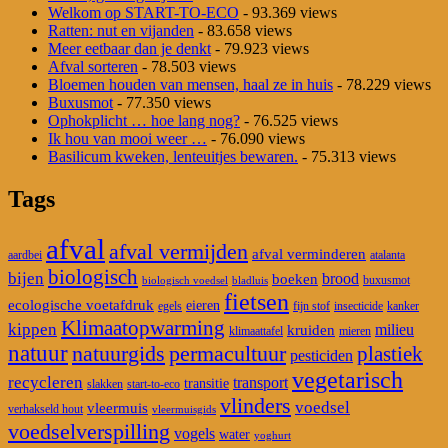
Welkom op START-TO-ECO
- 93.369 views
Ratten: nut en vijanden
- 83.658 views
Meer eetbaar dan je denkt
- 79.923 views
Afval sorteren
- 78.503 views
Bloemen houden van mensen, haal ze in huis
- 78.229 views
Buxusmot
- 77.350 views
Ophokplicht … hoe lang nog?
- 76.525 views
Ik hou van mooi weer …
- 76.090 views
Basilicum kweken, lenteuitjes bewaren.
- 75.313 views
Tags
afval
afval vermijden
afval verminderen
aardbei
atalanta
biologisch
bijen
brood
boeken
buxusmot
biologisch voedsel
bladluis
fietsen
ecologische voetafdruk
eieren
egels
fijn stof
insecticide
kanker
Klimaatopwarming
kippen
milieu
kruiden
klimaattafel
mieren
natuur
natuurgids
permacultuur
plastiek
pesticiden
vegetarisch
recycleren
transport
transitie
slakken
start-to-eco
vlinders
voedsel
vleermuis
verhakseld hout
vleermuisgids
voedselverspilling
vogels
water
yoghurt