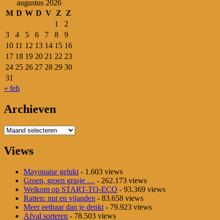
augustus 2026
M
D
W
D
V
Z
Z
1
2
3
4
5
6
7
8
9
10
11
12
13
14
15
16
17
18
19
20
21
22
23
24
25
26
27
28
29
30
31
« feb
Archieven
Archieven
Views
Mayonaise gelukt
- 1.603 views
Groen, groen grasje …
- 262.173 views
Welkom op START-TO-ECO
- 93.369 views
Ratten: nut en vijanden
- 83.658 views
Meer eetbaar dan je denkt
- 79.923 views
Afval sorteren
- 78.503 views