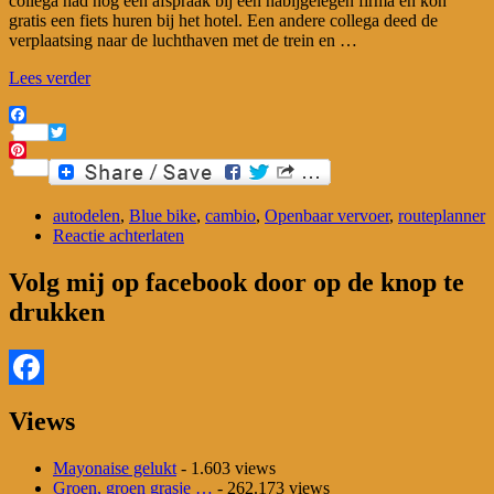
collega had nog een afspraak bij een nabijgelegen firma en kon
gratis een fiets huren bij het hotel. Een andere collega deed de
verplaatsing naar de luchthaven met de trein en …
Lees verder
Facebook
Twitter
Pinterest
autodelen
,
Blue bike
,
cambio
,
Openbaar vervoer
,
routeplanner
Reactie achterlaten
Volg mij op facebook door op de knop te
drukken
Facebook
Views
Mayonaise gelukt
- 1.603 views
Groen, groen grasje …
- 262.173 views