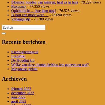
Bloemen houden van mensen, haal ze in huis
- 78.229 views
Buxusmot
- 77.350 views
Ophokplicht … hoe lang nog?
- 76.525 views
Ik hou van mooi weer …
- 76.090 views
Verlanglijstje
- 75.780 views
Search
for:
Recente berichten
Kledingkettingruil
Furoshiki
De Houdini kip
Welke van deze planten hebben iets gemeen en wat?
Mayonaise gelukt
Archieven
februari 2023
december 2022
juni 2022
april 2022