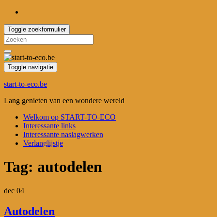
Toggle zoekformulier
Search
for:
Toggle navigatie
start-to-eco.be
Lang genieten van een wondere wereld
Welkom op START-TO-ECO
Interessante links
Interessante naslagwerken
Verlanglijstje
Tag:
autodelen
dec
04
Autodelen